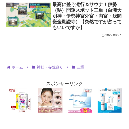
最高に整う滝行＆サウナ！伊勢
三重
（秘）開運スポット三重（白瀧大
明神・伊勢神宮外宮・内宮・浅間
嶽金剛證寺）【突然ですが占って
もいいですか】
2022.08.27
ホーム
神社・寺院巡り
三重
スポンサーリンク