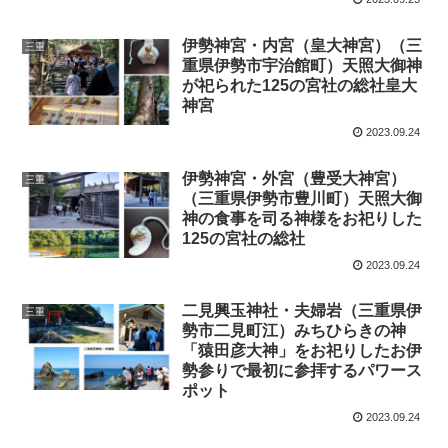
伊勢神宮・内宮（皇大神宮）（三
三重
重県伊勢市宇治館町）天照大御神
が祀られた125の宮社の総社皇大
神宮
2023.09.24
伊勢神宮・外宮（豊受大神宮）
三重
（三重県伊勢市豊川町）天照大御
神の食事を司る神様をお祀りした
125の宮社の総社
2023.09.24
二見興玉神社・夫婦岩（三重県伊
三重
勢市二見町江）みちひらきの神
「猿田彦大神」をお祀りしたお伊
勢参りで最初に参拝するパワース
ポット
2023.09.24