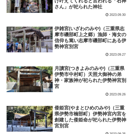
け叶えてくれると言われる「石神
さん」が祀られた神社
2023.09.30
伊雑宮(いざわのみや)（三重県志
三重
摩市磯部町上之郷）漁師・海女の
信仰も篤い志摩市磯部町にある伊
勢神宮別宮
2023.09.27
月讀宮(つきよみのみや)（三重県
三重
伊勢市中村町）天照大御神の弟
神・家族神が祀られた伊勢神宮別
宮
2023.09.26
倭姫宮(やまとひめのみや)（三重
三重
県伊勢市楠部町）伊勢神宮内宮を
創建した倭姫命が祀られた伊勢神
宮別宮
2023.09.25