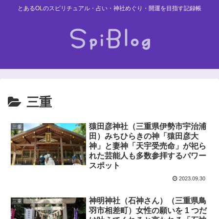
とあるOLのスピリチュアル・占い・神社めぐり・開運を目指す記録帳
三重
猿田彦神社（三重県伊勢市宇治浦
三重
田）みちひらきの神「猿田彦大
神」と妻神「天宇受売命」が祀ら
れた芸能人も多数参拝するパワー
スポット
2023.09.30
神明神社（石神さん）（三重県鳥
三重
羽市相差町）女性の願いを 1 つだ