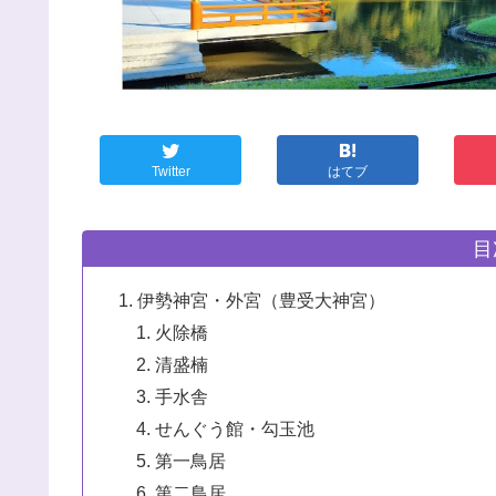
Twitter
はてブ
目
伊勢神宮・外宮（豊受大神宮）
火除橋
清盛楠
手水舎
せんぐう館・勾玉池
第一鳥居
第二鳥居