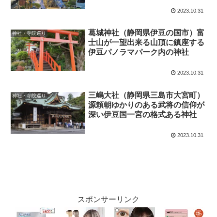
2023.10.31
葛城神社（静岡県伊豆の国市）富
神社・寺院巡り
士山が一望出来る山頂に鎮座する
伊豆パノラマパーク内の神社
2023.10.31
三嶋大社（静岡県三島市大宮町）
神社・寺院巡り
源頼朝ゆかりのある武将の信仰が
深い伊豆国一宮の格式ある神社
2023.10.31
スポンサーリンク