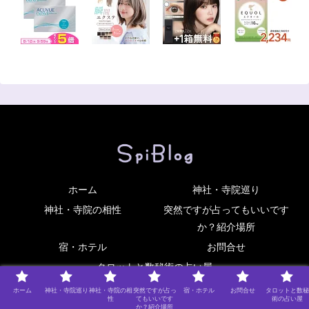
ホーム
神社・寺院巡り
神社・寺院の相性
突然ですが占ってもいいです
か？紹介場所
宿・ホテル
お問合せ
タロットと数秘術の占い屋
© 2021 SpiBlog.
ホーム
神社・寺院巡り
神社・寺院の相
突然ですが占っ
宿・ホテル
お問合せ
タロットと数秘
性
てもいいです
術の占い屋
か？紹介場所