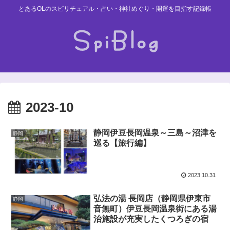
とあるOLのスピリチュアル・占い・神社めぐり・開運を目指す記録帳
2023-10
静岡伊豆長岡温泉～三島～沼津を
静岡
巡る【旅行編】
2023.10.31
弘法の湯 長岡店（静岡県伊東市
静岡
音無町）伊豆長岡温泉街にある湯
治施設が充実したくつろぎの宿