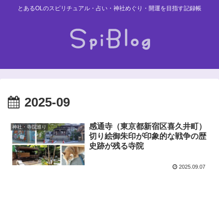
とあるOLのスピリチュアル・占い・神社めぐり・開運を目指す記録帳
2025-09
感通寺（東京都新宿区喜久井町）
神社・寺院巡り
切り絵御朱印が印象的な戦争の歴
史跡が残る寺院
2025.09.07