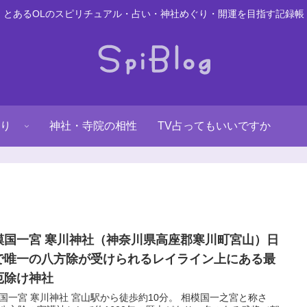
とあるOLのスピリチュアル・占い・神社めぐり・開運を目指す記録帳
り
神社・寺院の相性
TV占ってもいいですか
模国一宮 寒川神社（神奈川県高座郡寒川町宮山）日
で唯一の八方除が受けられるレイライン上にある最
厄除け神社
国一宮 寒川神社 宮山駅から徒歩約10分。 相模国一之宮と称さ