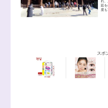
れ、
廷を
度も
スポ