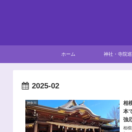
ホーム
神社・寺院巡
2025-02
相
神奈川
本
強
相模