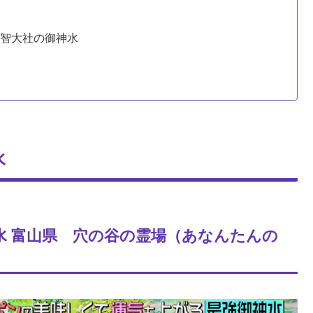
那智大社の御神水
水
水 富山県 穴の谷の霊場（あなんたんの