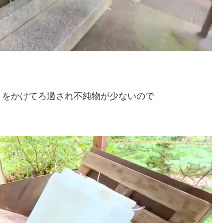
月をかけてろ過され不純物が少ないので
。