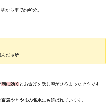
駅から車で約40分。
積んだ場所
が
病に効く
とお告げを残し噂がひろまったそうです。
水百選
やと
やまの名水
にも選ばれています。