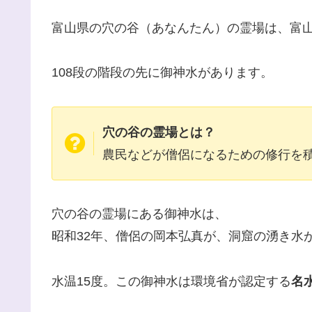
富山県の穴の谷（あなんたん）の霊場は、富山
108段の階段の先に御神水があります。
穴の谷の霊場とは？
農民などが僧侶になるための修行を
穴の谷の霊場にある御神水は、
昭和32年、僧侶の岡本弘真が、洞窟の湧き水
水温15度。この御神水は環境省が認定する
名