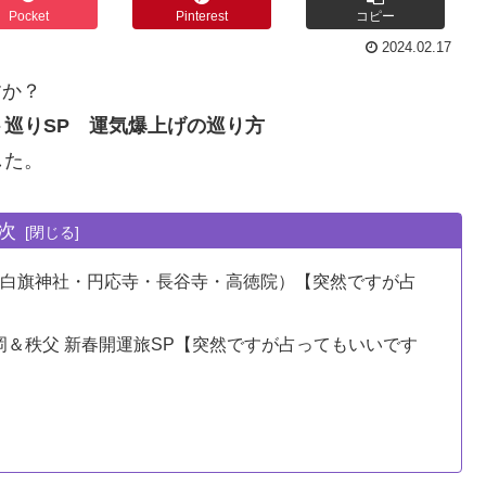
Pocket
Pinterest
コピー
2024.02.17
すか？
巡りSP 運気爆上げの巡り方
した。
次
・白旗神社・円応寺・長谷寺・高徳院）【突然ですが占
福岡＆秩父 新春開運旅SP【突然ですが占ってもいいです