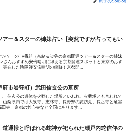
絢子のSpiBlog
ツアー＆スターの姉妹占い【突然ですが占ってもい
すか？」のTV番組（奈緒＆染谷の京都開運ツアー＆スターの姉妹
オンさんおすすめ安倍晴明に縁ある京都開運スポットと東京のおす
 実在した陰陽師安倍晴明の痕跡！京都開...
甲府市岩窪町）武田信玄公の墓所
た。 信玄公の遺体を火葬した場所といわれ、火葬塚とも言われて
他、山梨県内では大泉寺、恵林寺、長野県の諏訪湖、長岳寺と竜雲
田寺、京都の妙心寺など全国にあります...
）道通様と呼ばれる蛇神が祀られた瀬戸内蛇信仰の