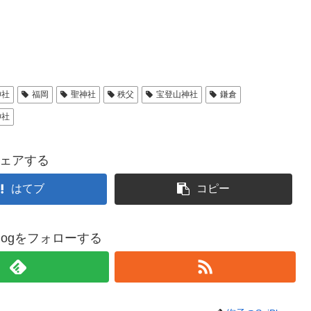
神社
福岡
聖神社
秩父
宝登山神社
鎌倉
神社
ェアする
はてブ
コピー
Blogをフォローする