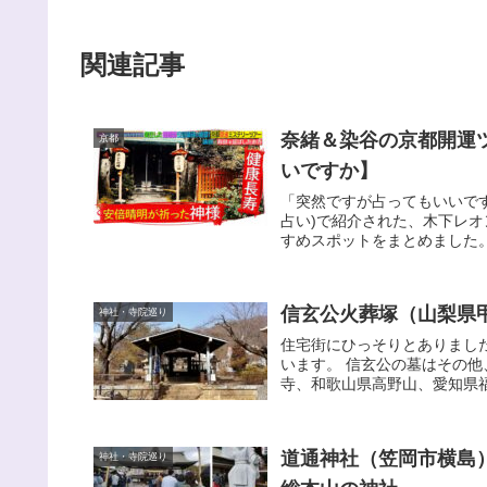
関連記事
奈緒＆染谷の京都開運
京都
いですか】
「突然ですが占ってもいいで
占い)で紹介された、木下レ
すめスポットをまとめました。
信玄公火葬塚（山梨県
神社・寺院巡り
住宅街にひっそりとありまし
います。 信玄公の墓はその
寺、和歌山県高野山、愛知県福
道通神社（笠岡市横島
神社・寺院巡り