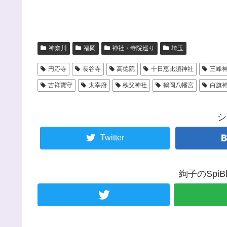
神奈川
福岡
神社・寺院巡り
埼玉
円応寺
長谷寺
高徳院
十日恵比須神社
三峰
吉祥寶守
太宰府
秩父神社
鶴岡八幡宮
白旗
シ
Twitter
絢子のSpi