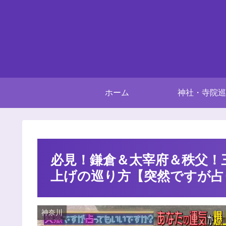
ホーム
神社・寺院巡
必見！鎌倉＆太宰府＆秩父！
上げの巡り方【突然ですが占
神奈川