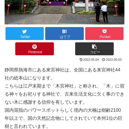
Twitter
はてブ
Pocket
Pinterest
コピー
2022.05.04
2022.05.03
静岡県熱海市にある來宮神社は、全国にある来宮神社44
社の総本山になります。
こちらは江戸末期まで「木宮神社」と称され、「木」に宿
る神々をお祀りする神社で、古来生活文化に欠く事のでき
ない木に感謝する信仰を有しています。
国内屈指のパワースポットらしく境内の大楠は樹齢2100
年以上で、国の天然記念物にしてされていて本州1位の巨
樹と言われています。