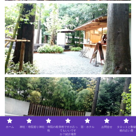
ホーム
神社・寺院巡り
神社・寺院の相
突然ですが占っ
宿・ホテル
お問合せ
タロットと数秘
性
てもいいです
術の占い屋
か？紹介場所