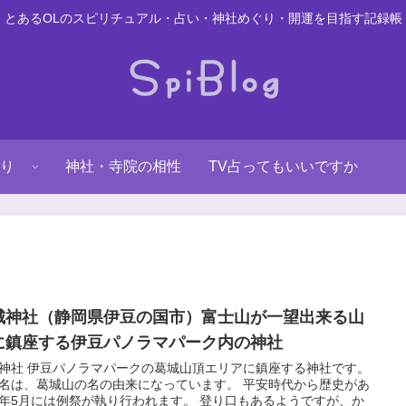
とあるOLのスピリチュアル・占い・神社めぐり・開運を目指す記録帳
り
神社・寺院の相性
TV占ってもいいですか
城神社（静岡県伊豆の国市）富士山が一望出来る山
に鎮座する伊豆パノラマパーク内の神社
神社 伊豆パノラマパークの葛城山頂エリアに鎮座する神社です。
名は、葛城山の名の由来になっています。 平安時代から歴史があ
年5月には例祭が執り行われます。 登り口もあるようですが、か