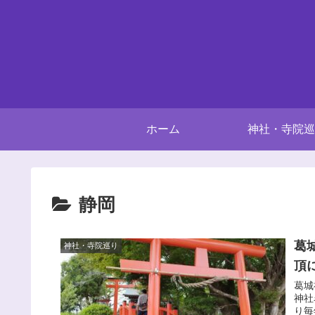
ホーム
神社・寺院巡
静岡
葛
神社・寺院巡り
頂
葛城
神社
り毎