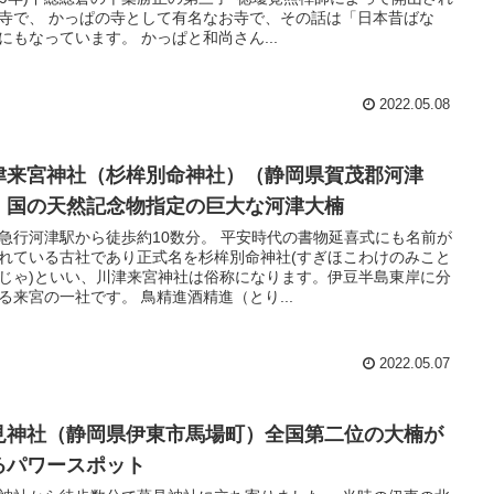
寺で、 かっぱの寺として有名なお寺で、その話は「日本昔ばな
にもなっています。 かっぱと和尚さん...
2022.05.08
津来宮神社（杉桙別命神社）（静岡県賀茂郡河津
）国の天然記念物指定の巨大な河津大楠
急行河津駅から徒歩約10数分。 平安時代の書物延喜式にも名前が
れている古社であり正式名を杉桙別命神社(すぎほこわけのみこと
じゃ)といい、川津来宮神社は俗称になります。伊豆半島東岸に分
る来宮の一社です。 鳥精進酒精進（とり...
2022.05.07
見神社（静岡県伊東市馬場町）全国第二位の大楠が
るパワースポット