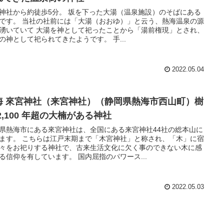
神社から約徒歩5分。 坂を下った大湯（温泉施設）のそばにある
です。 当社の社前には「大湯（おおゆ）」と云う、熱海温泉の源
湧いていて 大湯を神として祀ったことから「湯前権現」とされ、
の神として祀られてきたようです。 手...
2022.05.04
海 來宮神社（来宮神社）（静岡県熱海市西山町）樹
2,100 年超の大楠がある神社
県熱海市にある來宮神社は、全国にある来宮神社44社の総本山に
ます。 こちらは江戸末期まで「木宮神社」と称され、「木」に宿
々をお祀りする神社で、古来生活文化に欠く事のできない木に感
る信仰を有しています。 国内屈指のパワース...
2022.05.03