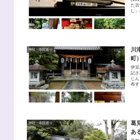
た古
し」
川
神社・寺院巡り
町
伊豆
記さ
じん
布す
葛
神社・寺院巡り
あ