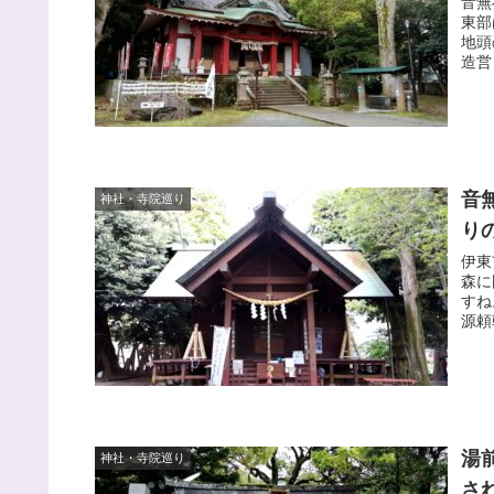
音無
東部
地頭
造営
音
神社・寺院巡り
り
伊東
森に
すね
源頼
湯
神社・寺院巡り
さ