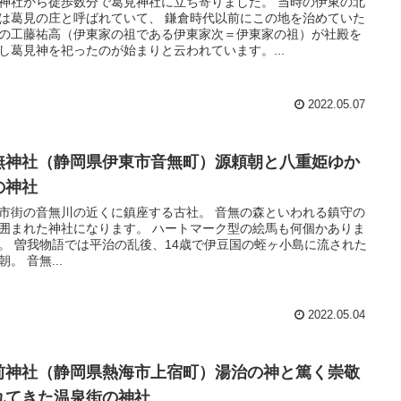
神社から徒歩数分で葛見神社に立ち寄りました。 当時の伊東の北
は葛見の庄と呼ばれていて、 鎌倉時代以前にこの地を治めていた
の工藤祐高（伊東家の祖である伊東家次＝伊東家の祖）が社殿を
し葛見神を祀ったのが始まりと云われています。...
2022.05.07
無神社（静岡県伊東市音無町）源頼朝と八重姫ゆか
の神社
市街の音無川の近くに鎮座する古社。 音無の森といわれる鎮守の
囲まれた神社になります。 ハートマーク型の絵馬も何個かありま
。 曽我物語では平治の乱後、14歳で伊豆国の蛭ヶ小島に流された
朝。 音無...
2022.05.04
前神社（静岡県熱海市上宿町）湯治の神と篤く崇敬
れてきた温泉街の神社