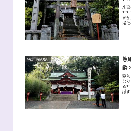
来宮
神社
泉が
湯治
熱
神社・寺院巡り
齢 
静岡
なり
る神
謝す