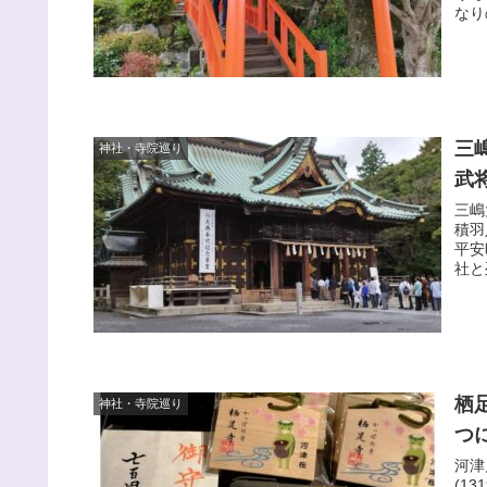
なり
三
神社・寺院巡り
武
三嶋
積羽
平安
社と
栖
神社・寺院巡り
つ
河津
(1