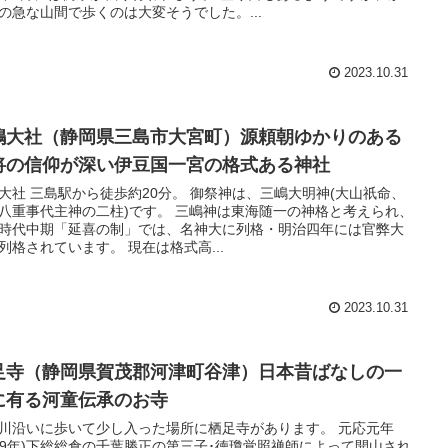
の急な山間で歩くのは大変そうでした。...
2023.10.31
嶋大社（静岡県三島市大宮町）源頼朝ゆかりのある
将の信仰が深い伊豆国一宮の格式ある神社
大社 三島駅から徒歩約20分。 御祭神は、三嶋大明神(大山祇命、
八重事代主神の二柱)です。 三嶋神は東海随一の神格と考えられ、
時代中期「延喜の制」では、名神大に列格・明治四年には官弊大
列格されています。 現在は格式高...
2023.10.31
足寺（静岡県賀茂郡河津町谷津）日本昔ばなしの一
に有る河童伝承のお寺
川沿いに歩いて少し入った場所に栖足寺があります。 元応元年
319年)下総総倉の千葉勝正の第三子･徳瓊覚照禅師によって開山され